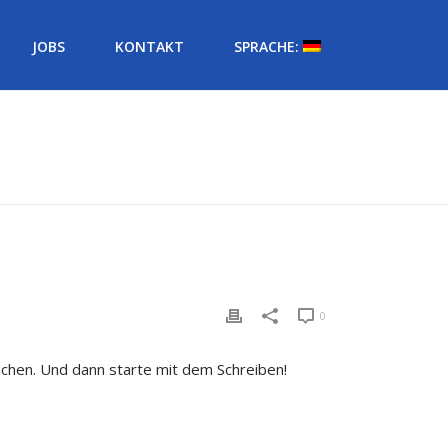
JOBS
KONTAKT
SPRACHE:
HOME
/
ALLGEMEIN
/ HALLO WELT!
0
schen. Und dann starte mit dem Schreiben!